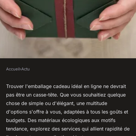
Accueil
›
Actu
ACTU
Les meilleures options
Trouver l'emballage cadeau idéal en ligne ne devrait
pas être un casse-tête. Que vous souhaitiez quelque
d'emballage cadeau en ligne à
chose de simple ou d'élégant, une multitude
découvrir
d'options s'offre à vous, adaptées à tous les goûts et
budgets. Des matériaux écologiques aux motifs
ouida
•
26 février 2025
•
3 min de lecture
tendance, explorez des services qui allient rapidité de