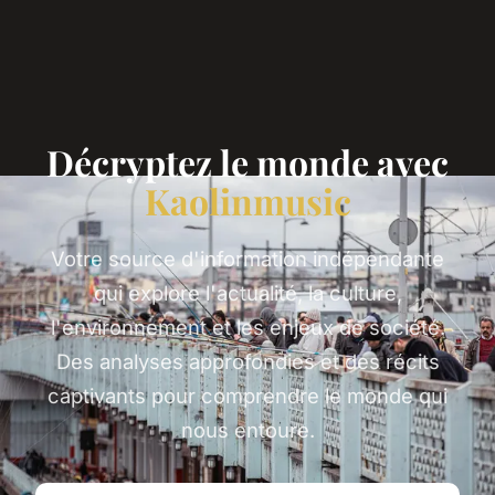
Décryptez le monde avec
Kaolinmusic
Votre source d'information indépendante
qui explore l'actualité, la culture,
l'environnement et les enjeux de société.
Des analyses approfondies et des récits
captivants pour comprendre le monde qui
nous entoure.