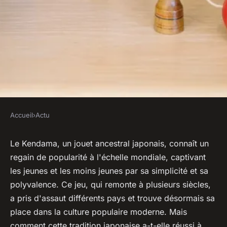
Accueil
›
Actu
ACTU
Kendama : L'histoire
Le Kendama, un jouet ancestral japonais, connaît un
regain de popularité à l'échelle mondiale, captivant
fascinante de l'ancien jouet
les jeunes et les moins jeunes par sa simplicité et sa
japonais qui a conquis le
polyvalence. Ce jeu, qui remonte à plusieurs siècles,
monde moderne
a pris d'assaut différents pays et trouve désormais sa
place dans la culture populaire moderne. Mais
ouida
•
14 août 2023
•
2 min de lecture
comment cette tradition japonaise a-t-elle réussi à