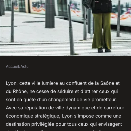
Accueil
›
Actu
ACTU
Déménagement à Lyon : de
Lyon, cette ville lumière au confluent de la Saône et
du Rhône, ne cesse de séduire et d'attirer ceux qui
nombreux avantages pour
sont en quête d'un changement de vie prometteur.
vous
Avec sa réputation de ville dynamique et de carrefour
économique stratégique, Lyon s'impose comme une
ouida
•
20 décembre 2023
•
2 min de lecture
destination privilégiée pour tous ceux qui envisagent