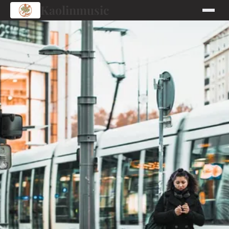
Kaolinmusic