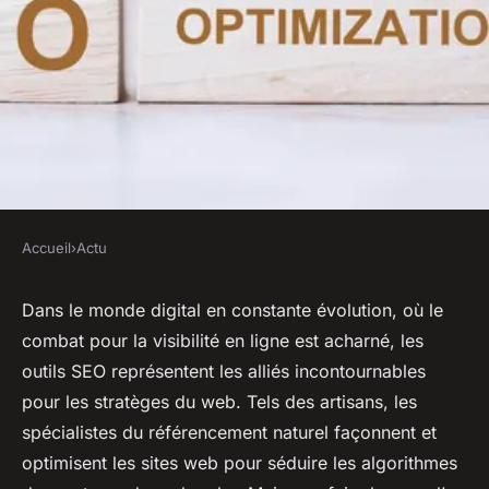
Accueil
›
Actu
ACTU
Quels outils SEO gratuits sont
Dans le monde digital en constante évolution, où le
combat pour la visibilité en ligne est acharné, les
les plus efficaces pour les
outils SEO représentent les alliés incontournables
débutants ?
pour les stratèges du web. Tels des artisans, les
spécialistes du référencement naturel façonnent et
ouida
•
28 janvier 2024
•
2 min de lecture
optimisent les sites web pour séduire les algorithmes