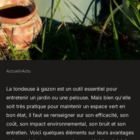
Accueil
›
Actu
ACTU
Quels sont les avantages et
La tondeuse à gazon est un outil essentiel pour
entretenir un jardin ou une pelouse. Mais bien qu'elle
inconvénients des tondeuses à
soit très pratique pour maintenir un espace vert en
gazon ?
bon état, il faut se renseigner sur son efficacité, son
coût, son impact environnemental, son bruit et son
ouida
•
9 mars 2023
•
1 min de lecture
entretien. Voici quelques éléments sur leurs avantages