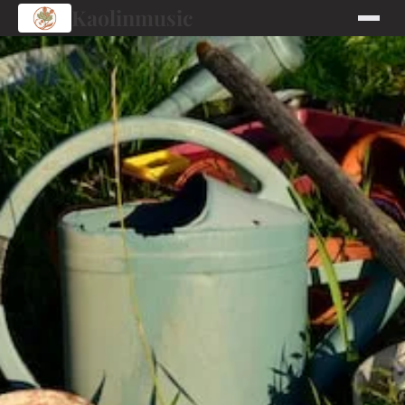
Kaolinmusic