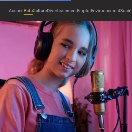
Accueil
Actu
Culture
Divertissement
Emploi
Environnement
Socié