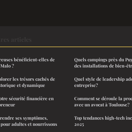
res articles
euses bénéficient-elles de
Quels campings près du Puy
-Malo ?
des installations de bien-êtr
plorer les trésors cachés de
Quel style de leadership ad
storique et dynamique
entreprise?
otre sécurité financière en
Comment se déroule la proc
preneur
avec un avocat à Toulouse?
prendre ses symptômes,
Top tendances high-tech in
 pour adultes et nourrissons
2025