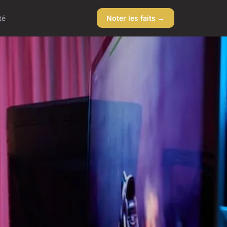
té
Noter les faits →