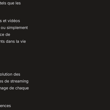
tels que les
s et vidéos
t ou simplement
nce de
ts dans la vie
olution des
es de streaming
onnage de chaque
rences