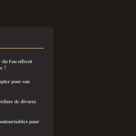
 du Fou offrent
e ?
opter pour son
édure de divorce
contournables pour