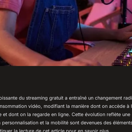
ng gratuit modifie
oissante du streaming gratuit a entraîné un changement rad
nsommation vidéo, modifiant la manière dont on accède à l
onsommation de
e et dont on la regarde en ligne. Cette évolution reflète un
 la personnalisation et la mobilité sont devenues des élément
inuer la lecture de cet article pour en savoir plus.