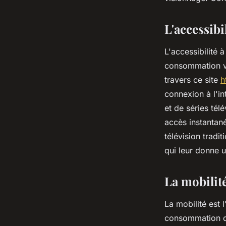
contenus vidéo ?
L'accessibil
ouida
•
12 octobre 2023
•
2 min de lecture
L'accessibilité à
consommation vi
travers ce site
h
connexion à l'in
et de séries tél
accès instantané
télévision tradit
qui leur donne u
La mobilit
La mobilité est 
consommation de