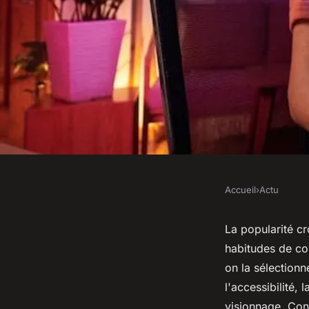
Accueil
›
Actu
ACTU
Comment le streami
La popularité cr
habitudes de co
les habitudes de c
on la sélectionn
l'accessibilité,
visionnage. Cont