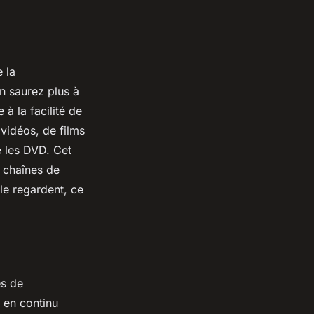
e la
n saurez plus à
 à la facilité de
 vidéos, de films
e les DVD. Cet
x chaînes de
 le regardent, ce
es de
 en continu