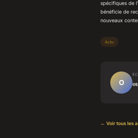
spécifiques de l
bénéficie de re
nouveaux conten
Actu
EC
O
o
← Voir tous les a