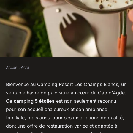
Accueil
›
Actu
ACTU
Quelles sont les options de
Bienvenue au Camping Resort Les Champs Blancs, un
véritable havre de paix situé au cœur du Cap d'Agde.
restauration disponibles au
Ce
camping 5 étoiles
est non seulement reconnu
camping Les Champs Blancs ?
pour son accueil chaleureux et son ambiance
familiale, mais aussi pour ses installations de qualité,
ouida
•
14 février 2024
•
2 min de lecture
dont une offre de restauration variée et adaptée à