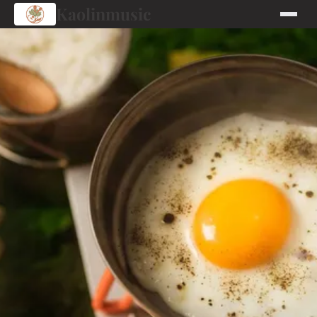
Kaolinmusic