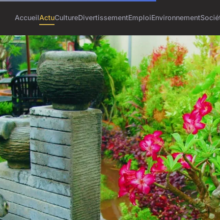
Accueil
Actu
Culture
Divertissement
Emploi
Environnement
Socié