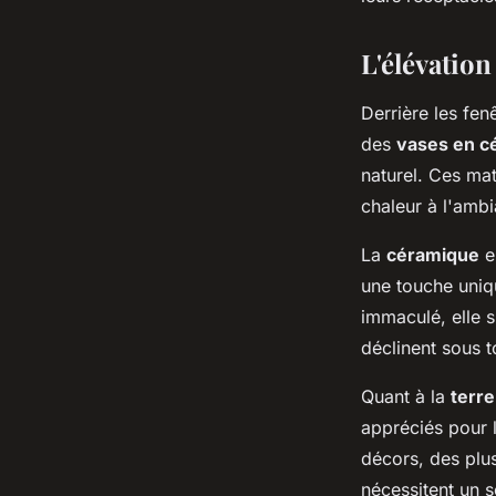
ouida
•
8 janvier 2024
•
2 min de lecture
L'élévation
Derrière les fen
des
vases en c
naturel. Ces mat
chaleur à l'amb
La
céramique
e
une touche uniqu
immaculé, elle s
déclinent sous t
Quant à la
terre
appréciés pour l
décors, des pl
nécessitent un s