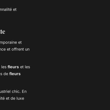
nnalité et
te
mporaine et
nce et offrent un
r les
fleurs
et les
ons de
fleurs
striel chic. En
ité et de luxe