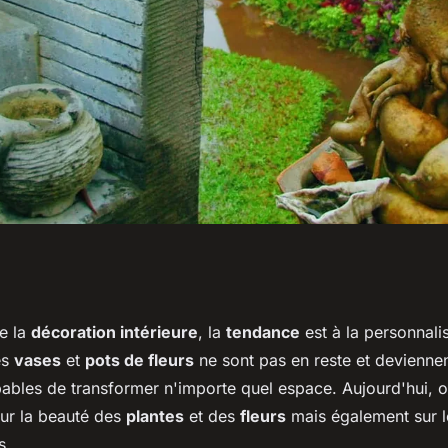
rnières tendances
de la
décoration intérieure
, la
tendance
est à la personnalis
es
vases
et
pots de fleurs
ne sont pas en reste et deviennen
et pots de fleurs ?
pables de transformer n'importe quel espace. Aujourd'hui, o
ur la beauté des
plantes
et des
fleurs
mais également sur l
s.