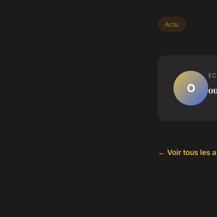
Actu
EC
O
o
← Voir tous les a