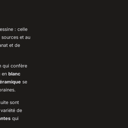
ssine : celle
x sources et au
anat et de
n qui confère
u en
blanc
céramique
se
oraines.
uite sont
 variété de
antes
qui