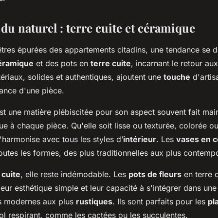
 du naturel : terre cuite et céramique
êtres épurées des appartements citadins, une tendance se de
éramique
et des pots en
terre cuite
, incarnant le retour au
ériaux, solides et authentiques, ajoutent une
touche
d'artis
iance d'une pièce.
st une matière plébiscitée pour son aspect souvent fait mai
e à chaque pièce. Qu'elle soit lisse ou texturée, colorée o
'harmonise avec tous les styles d’
intérieur
. Les
vases en 
outes les formes, des plus traditionnelles aux plus contemp
 cuite
, elle reste indémodable. Les
pots de fleurs
en terre c
eur esthétique simple et leur capacité à s'intégrer dans une
us modernes aux plus
rustiques
. Ils sont parfaits pour les
pl
ol respirant, comme les cactées ou les succulentes.