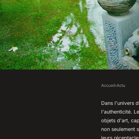
Accueil
›
Actu
ACTU
Quelles sont les de
Dans l'univers 
l'authenticité. L
en matière de vases 
objets d'art, ca
non seulement s
leurs réceptacle