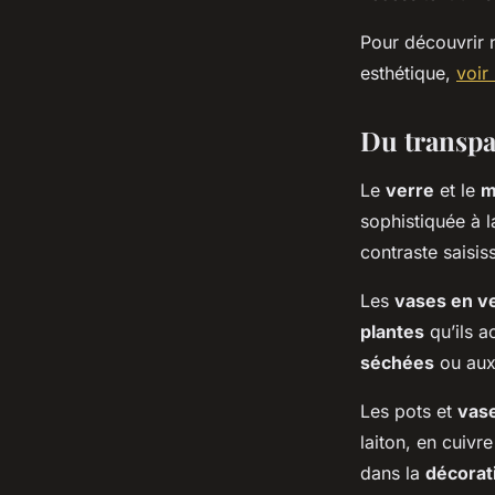
Pour découvrir n
esthétique,
voir 
Du transpar
Le
verre
et le
m
sophistiquée à l
contraste saisi
Les
vases en v
plantes
qu’ils a
séchées
ou aux
Les pots et
vase
laiton, en cuivr
dans la
décorat