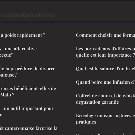
es complémentaires
u poids rapidement ?
Comment choisir une format
 : une alternative
Les box cadeaux d'affaires p
becue"
quelle est leur importance ?
e la procédure de divorce
Quel est le salaire d'un free
oulouse?
Quand boire une infusion d'
euses bénéficient-elles de
-Malo ?
Coffret de rhum et de whisky
dégustation garantie
 : un outil important pour
le
Bricolage maison : astuces e
pratiques
rêt camerounaise favorise la