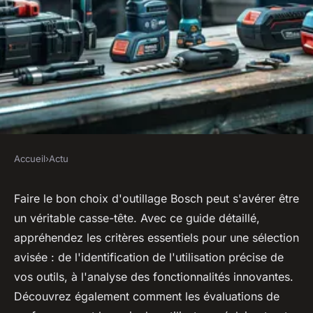
Accueil
›
Actu
ACTU
Choisir son outillage Bosch : le
Faire le bon choix d'outillage Bosch peut s'avérer être
un véritable casse-tête. Avec ce guide détaillé,
guide ultime
appréhendez les critères essentiels pour une sélection
avisée : de l'identification de l'utilisation précise de
ouida
•
30 mai 2024
•
3 min de lecture
vos outils, à l'analyse des fonctionnalités innovantes.
Découvrez également comment les évaluations de