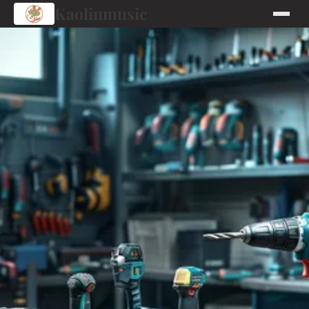
Kaolinmusic