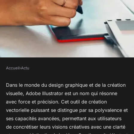
Accueil
›
Actu
ACTU
Qu'est-ce qu'on peut faire avec
Dans le monde du design graphique et de la création
visuelle, Adobe Illustrator est un nom qui résonne
Adobe Illustrator ?
avec force et précision. Cet outil de création
vectorielle puissant se distingue par sa polyvalence et
ouida
•
17 mai 2024
•
2 min de lecture
ses capacités avancées, permettant aux utilisateurs
de concrétiser leurs visions créatives avec une clarté