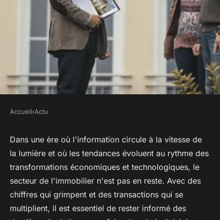
Accueil
›
Actu
ACTU
Immobilier : explorez les
Dans une ère où l'information circule à la vitesse de
la lumière et où les tendances évoluent au rythme des
dernières tendances avec
transformations économiques et technologiques, le
Aazsysteme
secteur de l'immobilier n'est pas en reste. Avec des
chiffres qui grimpent et des transactions qui se
ouida
•
14 décembre 2023
•
2 min de lecture
multiplient, il est essentiel de rester informé des