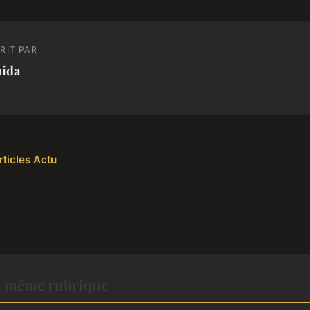
RIT PAR
uida
rticles Actu
a même rubrique