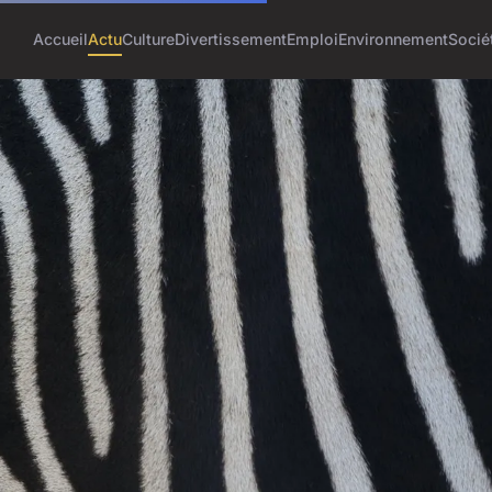
Accueil
Actu
Culture
Divertissement
Emploi
Environnement
Socié