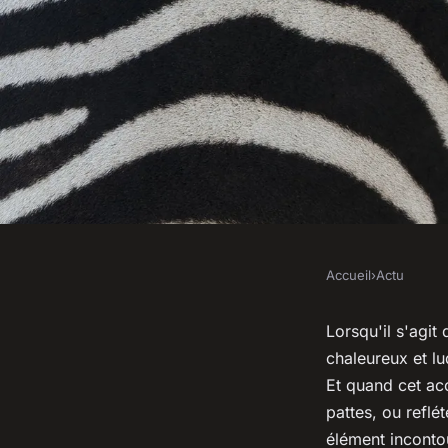
Accueil
›
Actu
ACTU
Qualité et durabilité
Lorsqu'il s'agit
chaleureux et l
essentiels pour un t
Et quand cet ac
pattes, ou reflé
élément incontou