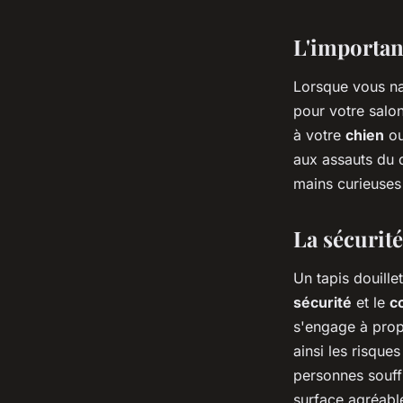
qualité
L'importan
ouida
•
2 mars 2024
•
2 min de lecture
Lorsque vous n
pour votre salo
à votre
chien
o
aux assauts du 
mains curieuses
La sécurité
Un tapis douille
sécurité
et le
c
s'engage à prop
ainsi les risque
personnes souffr
surface agréable