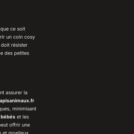
 que ce soit
rir un coin cosy
doit résister
 des petites
nt assurer la
tapisanimaux.fr
ques, minimisant
s
bébés
et les
eut offrir une
s et moelleux