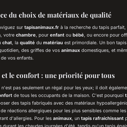
ce du choix de matériaux de qualité
aviguez sur
tapisanimaux.fr
à la recherche du tapis parfait,
n, votre
chambre
, pour
enfant
ou
bébé
, ou encore pour off
u
chat
, la
qualité
du
matériau
est primordiale. Un bon tapis 
quotidien, des griffes de vos
animaux
domestiques, et même
 de vos enfants.
 et le confort : une priorité pour tous
t n'est pas seulement un régal pour les yeux; il doit égaleme
onfort
de tous les occupants de la maison. C'est pourquoi
oser des tapis fabriqués avec des matériaux hypoallergéni
s de réactions allergiques pour les plus sensibles comme le
ant d'allergies. Pour les
animaux
, un
tapis rafraichissant
p
 durant les chaudes journées d'été, tandis qu'un tapis épai