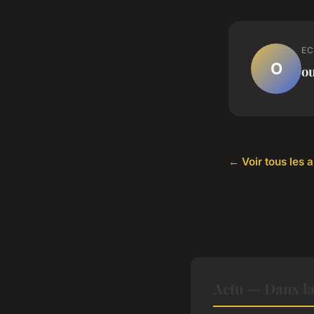
EC
O
o
← Voir tous les a
Actu — Dans l