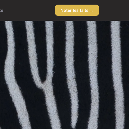
té
Noter les faits →