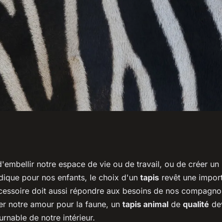
: les critères
 d'embellir notre espace de vie ou de travail, ou de créer un
udique pour nos enfants, le choix d'un
tapis
revêt une import
apis animal de
cessoire doit aussi répondre aux besoins de nos compagno
ter notre amour pour la faune, un
tapis animal
de
qualité
dev
rnable de notre intérieur.