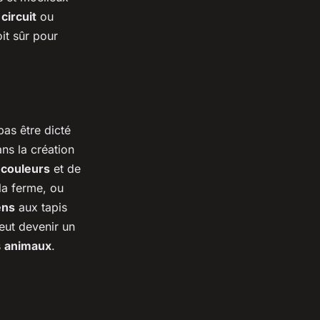
 circuit
ou
oit sûr pour
pas être dicté
ans la création
e
couleurs
et de
la ferme, ou
ens
aux tapis
peut devenir un
s
animaux
.