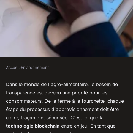
Accueil
›
Environnement
ENVIRONNEMENT
Comment utiliser les
Dans le monde de l'agro-alimentaire, le besoin de
transparence est devenu une priorité pour les
technologies de blockchain
consommateurs. De la ferme à la fourchette, chaque
pour améliorer la
étape du processus d'approvisionnement doit être
transparence dans la chaîne
claire, traçable et sécurisée. C'est ici que la
d'approvisionnement
technologie blockchain
entre en jeu. En tant que