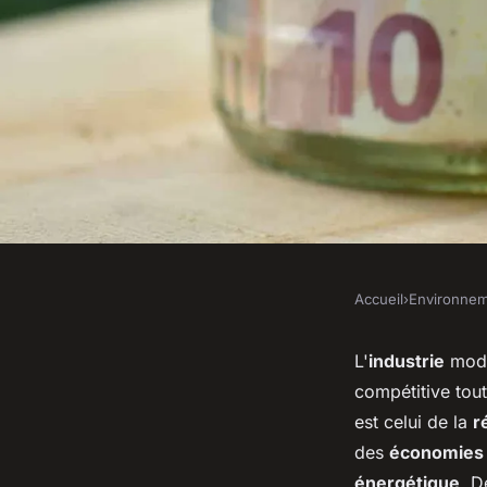
Accueil
›
Environne
ENVIRONNEMENT
Quels sont les bénéf
L'
industrie
mode
compétitive tou
récupération de cha
est celui de la
r
des
économies 
énergétique
. 