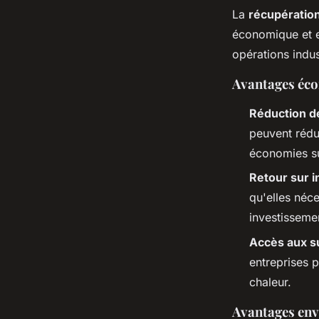
La
récupération
économique et 
opérations indust
Avantages éco
Réduction d
peuvent rédu
économies su
Retour sur 
qu'elles néce
investisseme
Accès aux s
entreprises 
chaleur.
Avantages en