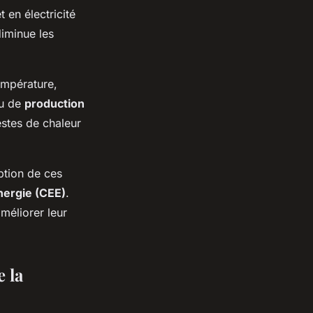
 en électricité
diminue les
température,
ou de
production
stes de chaleur
ption de ces
nergie (CEE)
.
méliorer leur
 la