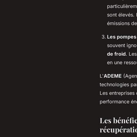
particulièrem
sont élevés. 
émissions d
Les pompes 
souvent igno
de froid
. Le
en une ressou
L'
ADEME
(Agenc
technologies pa
Les entreprises 
performance éne
Les bénéfi
récupérati