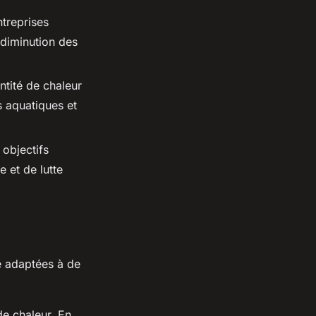
ntreprises
a diminution des
antité de chaleur
s aquatiques et
 objectifs
 et de lutte
e adaptées à de
e chaleur. En