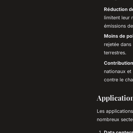
Réduction d
limitent leur
émissions de 
Moins de po
rejetée dans
terrestres.
Contribution
nationaux et
contre le ch
Applicatio
Les application
nombreux secteu
Data center