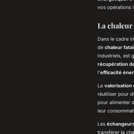
bâtiments industriel
vos opérations i
ouida
•
18 juillet 2024
•
6 min de lecture
La chaleur 
Dans le cadre in
de
chaleur fata
industriels, est
récupération d
l'
efficacité éne
La
valorisation 
réutiliser pour 
pour alimenter 
leur consommati
Les
échangeurs
transférer la ch