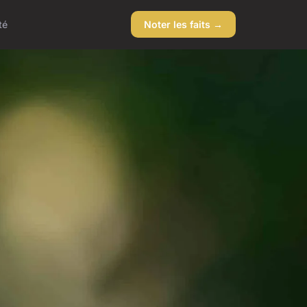
té
Noter les faits →