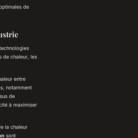
 optimales de
ustrie
 technologies
 de chaleur
, les
haleur entre
ons, notamment
ssus de
acité à maximiser
e la chaleur
on
sont