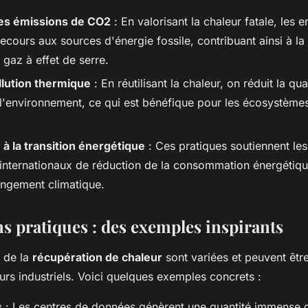
es émissions de CO2
: En valorisant la chaleur fatale, les e
 recours aux sources d'énergie fossile, contribuant ainsi à l
gaz à effet de serre.
llution thermique
: En réutilisant la chaleur, on réduit la qu
 l'environnement, ce qui est bénéfique pour les écosystème
 à la transition énergétique
: Ces pratiques soutiennent les
 internationaux de réduction de la consommation énergétique
angement climatique.
ns pratiques : des exemples inspirants
s de la
récupération de chaleur
sont variées et peuvent êtr
rs industriels. Voici quelques exemples concrets :
s
: Les centres de données génèrent une quantité immense d