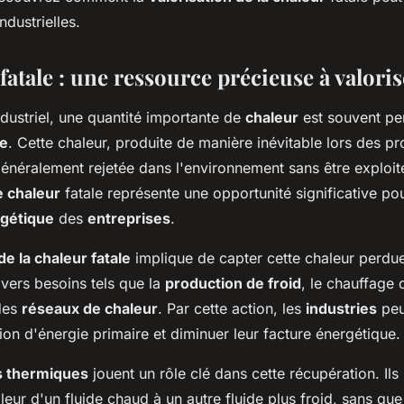
s ?
ndustrielles.
fatale : une ressource précieuse à valoris
dustriel, une quantité importante de
chaleur
est souvent pe
le
. Cette chaleur, produite de manière inévitable lors des p
 généralement rejetée dans l'environnement sans être exploité
e chaleur
fatale représente une opportunité significative po
rgétique
des
entreprises
.
de la chaleur fatale
implique de capter cette chaleur perdue
divers besoins tels que la
production de froid
, le chauffage
des
réseaux de chaleur
. Par cette action, les
industries
peu
on d'énergie primaire et diminuer leur facture énergétique.
 thermiques
jouent un rôle clé dans cette récupération. Ils
aleur d'un fluide chaud à un autre fluide plus froid, sans que