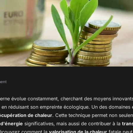
ment
ices de la
rne évolue constamment, cherchant des moyens innovants
t en réduisant son empreinte écologique. Un des domaines e
leur dans les
écupération de chaleur
. Cette technique permet non seulem
d'énergie
significatives, mais aussi de contribuer à la
tran
Découvrez comment la
valorisation de la chaleur
fatale peut