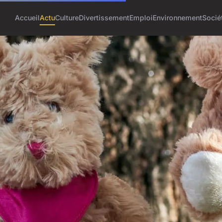
Accueil
Actu
Culture
Divertissement
Emploi
Environnement
Socié