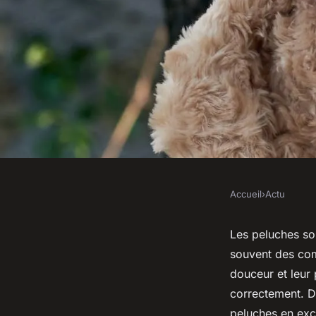
Accueil
›
Actu
ACTU
Comment entretenir 
Les peluches son
souvent des com
peluches de vos enfa
douceur et leur 
correctement. Da
peluches en exce