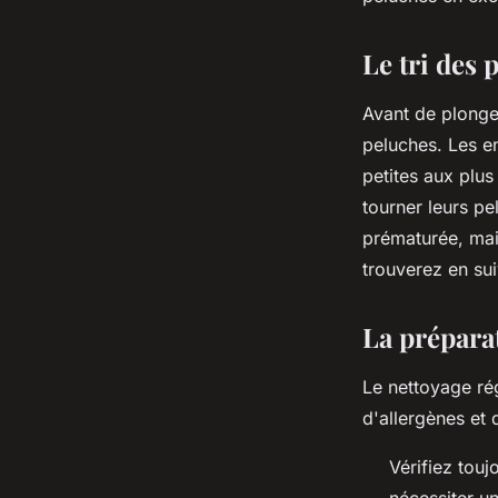
bébés ?
Le tri des 
ouida
•
14 août 2023
•
2 min de lecture
Avant de plonge
peluches. Les en
petites aux plus
tourner leurs pe
prématurée, mais
trouverez en su
La préparat
Le nettoyage rég
d'allergènes et
Vérifiez touj