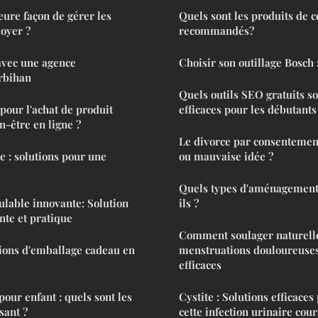
eure façon de gérer les
Quels sont les produits de c
oyer ?
recommandés?
 avec une agence
Choisir son outillage Bosch 
rbihan
Quels outils SEO gratuits so
 pour l'achat de produit
efficaces pour les débutants
n-être en ligne ?
Le divorce par consentemen
e : solutions pour une
ou mauvaise idée ?
Quels types d'aménagements
lable innovante: Solution
ils ?
nte et pratique
Comment soulager naturell
ions d'emballage cadeau en
menstruations douloureuses 
efficaces
pour enfant : quels sont les
Cystite : Solutions efficace
sant ?
cette infection urinaire cou