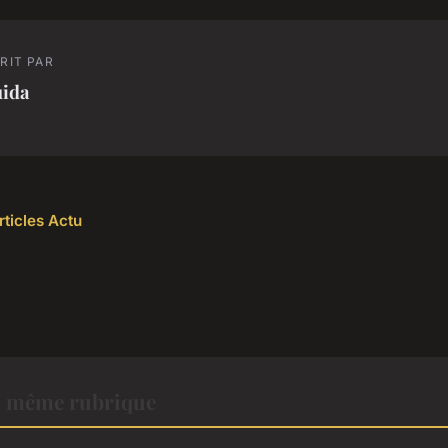
RIT PAR
uida
rticles Actu
a même rubrique