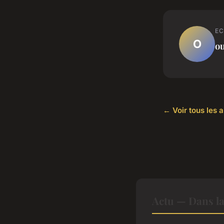
EC
O
o
← Voir tous les a
Actu — Dans l