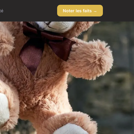
té
Noter les faits →