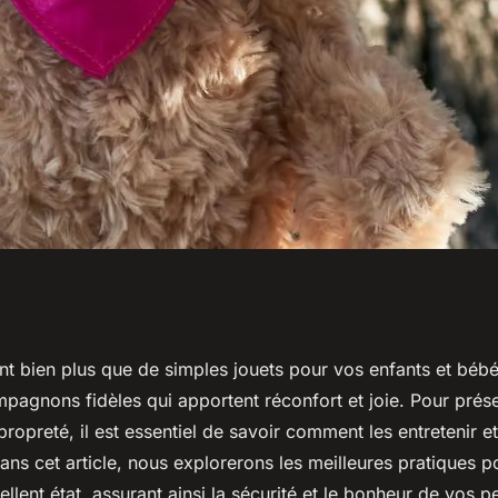
et nettoyer les
t bien plus que de simples jouets pour vos enfants et bébés
pagnons fidèles qui apportent réconfort et joie. Pour prése
nts et de vos
propreté, il est essentiel de savoir comment les entretenir et
ns cet article, nous explorerons les meilleures pratiques p
llent état, assurant ainsi la sécurité et le bonheur de vos pe