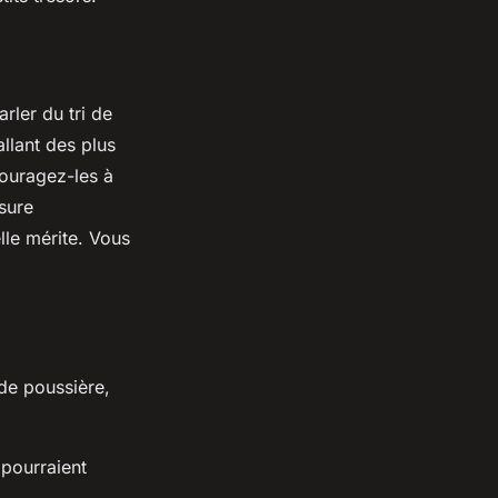
rler du tri de
llant des plus
couragez-les à
sure
lle mérite. Vous
 de poussière,
 pourraient