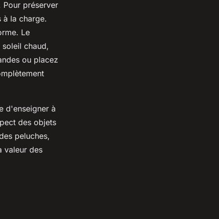
. Pour préserver
 à la charge.
forme. Le
 soleil chaud,
randes ou placez
complètement
e d'enseigner à
spect des objets
 des peluches,
a valeur des