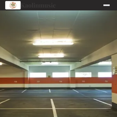
Kaolinmusic