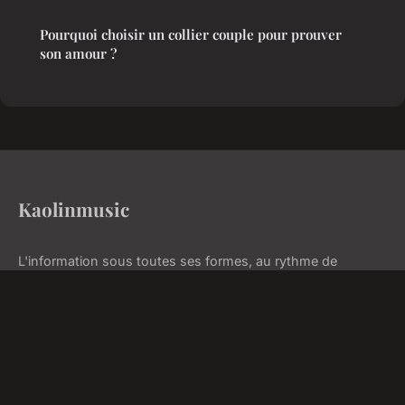
Pourquoi choisir un collier couple pour prouver
son amour ?
Kaolinmusic
L'information sous toutes ses formes, au rythme de
l'actualité
Accueil
Mentions légales
Contact
© 2026 Kaolinmusic. Tous droits réservés.