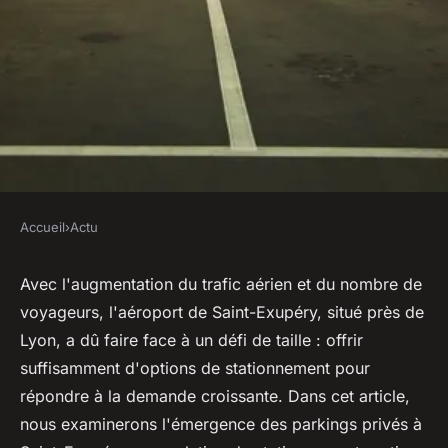
Accueil
›
Actu
ACTU
Quelles sont les
Avec l'augmentation du trafic aérien et du nombre de
voyageurs, l'aéroport de Saint-Exupéry, situé près de
caractéristiques des parkings
Lyon, a dû faire face à un défi de taille : offrir
privés à Saint-Exupéry ?
suffisamment d'options de stationnement pour
répondre à la demande croissante. Dans cet article,
ouida
•
6 août 2023
•
2 min de lecture
nous examinerons l'émergence des parkings privés à